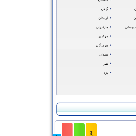
ن
گيلان
ن
لرستان
دبهشتي
مازندران
مركزي
هرمزگان
همدان
هنر
يزد