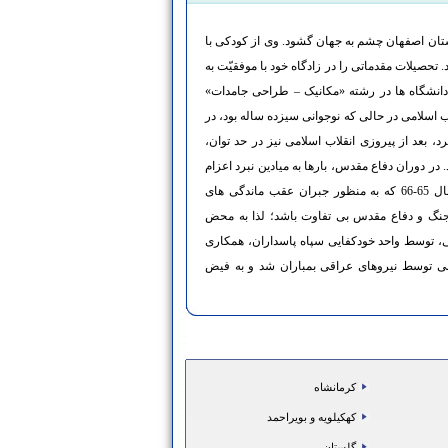
ر سال 1343هـ.ش در شهرستان اصفهان چشم به جهان گشود. وی از کودکی با
 تحصیلات مقدماتی را در زادگاه خود با موفقیّت به
یان رساند تا اینکه در آزمون سراسرس سال1362 دانشگاه ها در رشته «مکانیک – طراحی جامدات»
اب اسلامی در حالی که نوجوانی سیزده ساله بود، در
بعد از پیروزی انقلاب اسلامی نیز در حد توان،
 در دوران دفاع مقدس، بارها به میادین نبرد اعزام
گردید تا از تمامیّت ارضی کشور دفاع کند. در نیمسال 65-66 که به منظور جبران عقب ماندگی های
جنگ و دفاع مقدس بی تفاوت باشد؛ لذا به محض
نی، توسط واحد خودکفایی سپاه پاسداران، همکاری
27/10 کارگاه دانشکده فنی توسط نیروهای عراقی بمباران شد و به فیض
كرمانشاه
كهكيلويه و بويراحمد
گلستان