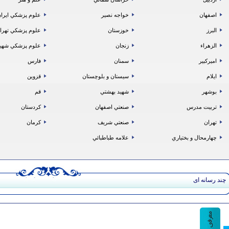
اصفهان
خواجه نصير
علوم پزشكي ايرا
البرز
خوزستان
علوم پزشكي تهرا
الزهراء
زنجان
علوم پزشكي شهي
اميركبير
سمنان
فارس
ايلام
سيستان و بلوچستان
قزوين
بوشهر
شهيد بهشتي
قم
تربيت مدرس
صنعتي اصفهان
كردستان
تهران
صنعتي شريف
كرمان
چهارمحال و بختياري
علامه طباطبائي
چند رسانه ای