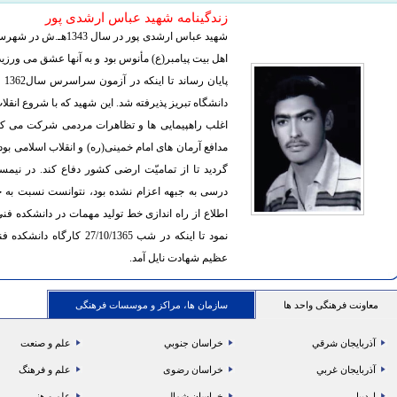
زندگینامه شهید عباس ارشدی پور
شهید عباس ارشدی پور د
اهل بیت پیامبر(ع) مأنوس بود و به آنها عشق می ورزید.
پا
دانشگاه تبریز پذیرفته شد. این شهید که با شروع انقل
اغلب راهپیمایی ها و تظاهرات مردمی شرکت می کرد، 
مدافع آرمان های امام خمینی(ره) و انقلاب اسلامی بود.
درسی به جبهه اعزام نشده بود، نتوانست نسبت به 
اطلاع از راه اندازی خط تولید مهمات در دانشکده ف
نمود تا اینکه در شب /1365
عظیم شهادت نایل آمد.
معاونت فرهنگی واحد ها
سازمان ها، مراکز و موسسات فرهنگی
آذربايجان شرقي
خراسان جنوبي
علم و صنعت
آذربايجان غربي
خراسان رضوی
علم و فرهنگ
اردبيل
خراسان شمالي
علم و هنر