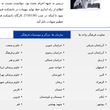
درسی به جبهه اعزام نشده بود، نتوانست نسبت به 
اطلاع از راه اندازی خط تولید مهمات در دانشکده ف
نمود تا اینکه در شب /1365
عظیم شهادت نایل آمد.
معاونت فرهنگی واحد ها
سازمان ها، مراکز و موسسات فرهنگی
آذربايجان شرقي
خراسان جنوبي
علم و صنعت
آذربايجان غربي
خراسان رضوی
علم و فرهنگ
اردبيل
خراسان شمالي
علم و هنر
اصفهان
خواجه نصير
علوم پزشكي ايرا
البرز
خوزستان
علوم پزشكي تهرا
الزهراء
زنجان
علوم پزشكي شهي
اميركبير
سمنان
فارس
ايلام
سيستان و بلوچستان
قزوين
بوشهر
شهيد بهشتي
قم