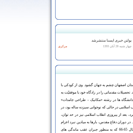
بولتن خبری ایسنا منتشرشد
چهار شنبه 28 آبان 1393
مركزي
ر سال 1343هـ.ش در شهرستان اصفهان چشم به جهان گشود. وی از کودکی با
 تحصیلات مقدماتی را در زادگاه خود با موفقیّت به
یان رساند تا اینکه در آزمون سراسرس سال1362 دانشگاه ها در رشته «مکانیک – طراحی جامدات»
اب اسلامی در حالی که نوجوانی سیزده ساله بود، در
بعد از پیروزی انقلاب اسلامی نیز در حد توان،
 در دوران دفاع مقدس، بارها به میادین نبرد اعزام
گردید تا از تمامیّت ارضی کشور دفاع کند. در نیمسال 65-66 که به منظور جبران عقب ماندگی های