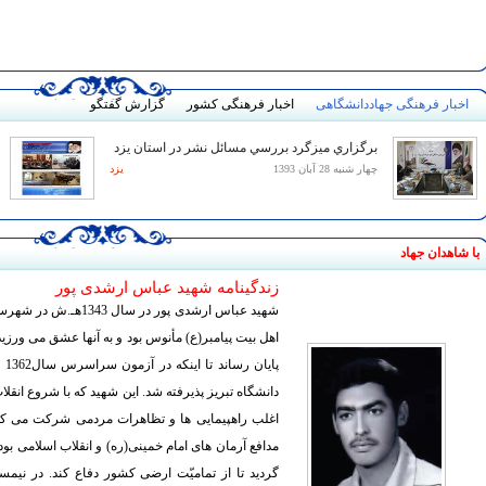
اخبار فرهنگی جهاددانشگاهی
اخبار فرهنگی کشور
گزارش گفتگو
برگزاري ميزگرد بررسي مسائل نشر در استان يزد
چهار شنبه 28 آبان 1393
يزد
با شاهدان جهاد
زندگینامه شهید عباس ارشدی پور
شهید عباس ارشدی پور د
اهل بیت پیامبر(ع) مأنوس بود و به آنها عشق می ورزید.
پا
دانشگاه تبریز پذیرفته شد. این شهید که با شروع انقل
اغلب راهپیمایی ها و تظاهرات مردمی شرکت می کرد، 
مدافع آرمان های امام خمینی(ره) و انقلاب اسلامی بود.