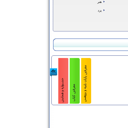
هنر
يزد