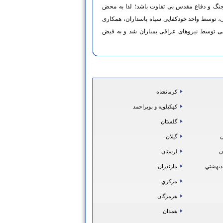
جنگ و دفاع مقدس بی تفاوت باشد؛ لذا به محض
نی، توسط واحد خودکفایی سپاه پاسداران، همکاری
27/10 کارگاه دانشکده فنی توسط نیروهای عراقی بمباران شد و به فیض
كرمانشاه
كهكيلويه و بويراحمد
گلستان
ن
گيلان
ن
لرستان
دبهشتي
مازندران
مركزي
هرمزگان
همدان